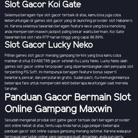
Slot Gacor Koi Gate
Selainnya beragam tipe slot gacor terbaik di atas, kamu bisa juga coba
keberuntungan di games slot gacor yang di-launching provider slot Habanero
ini. Karena selainnya tawarkan beragam feature kece yang bisa menolong
anda memperoleh maxwin jackpot paling besar waktu bermain. Koi Gate
tawarkan live slot rate RTP harian tinggi yang capai 96.89%.
Slot Gacor Lucky Neko
Pilihan games slot gacor menang gampang terkini yang bisa kamu coba
mainkan di situs EXABET88 gacor setelah itu Lucky Neko. Lucky Neko ialah
games slot gacor online terpopuler yang diperkembangkan oleh penyuplai slot
terpenting PG Soft. Ini mempunyai beragam feature bonus seperti
belantara, pencar, dan perputaran gratis. Sudah pasti, itu memungkinkannya
beberapa fans untuk memperoleh lebih beberapa keuntungan saat mereka
taruhan.
Panduan Gacor Bermain Slot
Online Gampang Maxwin
Sesudah mengenali produk slot game gacor terbaik dari beragam provider
slot online hebat di atas, tentu saja Anda harus juga pelajari beberapa
panduan gacor slot online supaya gampang menang optimal. Karena walaupun
termasuk perjudian online yang gampang buat dimainkan, anda pun perlu