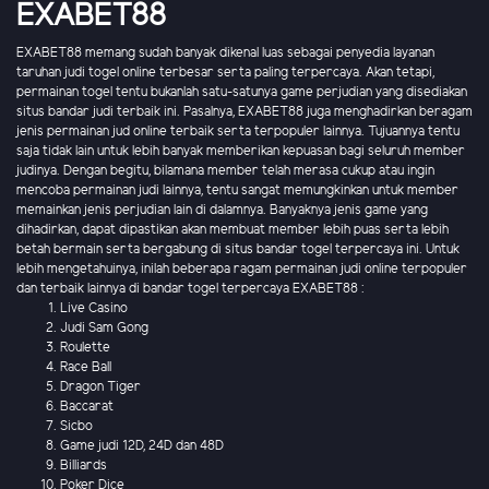
EXABET88
EXABET88 memang sudah banyak dikenal luas sebagai penyedia layanan
taruhan judi togel online terbesar serta paling terpercaya. Akan tetapi,
permainan togel tentu bukanlah satu-satunya game perjudian yang disediakan
situs bandar judi terbaik ini. Pasalnya, EXABET88 juga menghadirkan beragam
jenis permainan jud online terbaik serta terpopuler lainnya. Tujuannya tentu
saja tidak lain untuk lebih banyak memberikan kepuasan bagi seluruh member
judinya. Dengan begitu, bilamana member telah merasa cukup atau ingin
mencoba permainan judi lainnya, tentu sangat memungkinkan untuk member
memainkan jenis perjudian lain di dalamnya. Banyaknya jenis game yang
dihadirkan, dapat dipastikan akan membuat member lebih puas serta lebih
betah bermain serta bergabung di situs bandar togel terpercaya ini. Untuk
lebih mengetahuinya, inilah beberapa ragam permainan judi online terpopuler
dan terbaik lainnya di bandar togel terpercaya EXABET88 :
Live Casino
Judi Sam Gong
Roulette
Race Ball
Dragon Tiger
Baccarat
Sicbo
Game judi 12D, 24D dan 48D
Billiards
Poker Dice