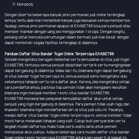
Monopoly
Dengan disertai beberapa banyak jenis permainan judi online terlengkap
lainnya, tentu akan kian menambah banyak juga kepuasan semua membernya.
Apalagi, semua jenis permainan apapun di EXABET88 bisa para penjudi atau
member mainkan dengan uang asli menggunakan 1 id saja. Dengan begitu,
peluang untuk mencoba peruntungan dalam bermain judi kian besar dengan
dapat menikmati segala fasilitas terlengkap di dalamnya.
Panduan Daftar Situs Bandar Togel Online Terpercaya EXABET88
Setelah mengetahui beragam kelebihan serta kemudahan di situs judi togel
EXABET88, tentunya semua penjudi dipastikan tertarik serta menginginkan
dapat bergabung di dalamnya. Maka dari itu, bilamana ingin dapat bergabung
di situs bandar togel terpercaya ini, semua penjudi perlu mengetahui dulu
sebelumnya tahapan serta cara daftar akun. Karena, jika mengetahui setiap
cara pendaftarannya, pastinya tiap pemain tidak akan mengalami kesulitan
bilamana ingin menjadi member resmi situs bandar EXABET88.
EXABET88 menawarkan pelayanan kemudahan daftar akun untuk setiap
penjudi yang ingin bergabung di dalamnya. Para pemain tidak usah ragu dan
khawatir bilamana ingin mendaftarkan diri di situs judi satu ini. Pasalnya,
melalui daftar situs bandar togel online terpercaya ini, semua member tidak
mesti harus melakukan tahapan yang sulit. Cukup ikuti persyaratan serta
langkah mudah daftarnya, maka tidak perlu waktu lama untuk pemain
mempunyai akun judinya. Adapun beberapa cara mudah daftar situs bandar
togel online resmi terpercaya EXABET88 antara lain seperti di bawah ini,