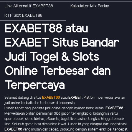
Link Alternatif EXABET88
Kalkulator Mix Parlay
RTP Slot EXABET88
EXABET88 atau
EXABET Situs Bandar
Judi Togel & Slots
Online Terbesar dan
Terpercaya
Selamat datang di situs
EXABET88
atau
EXABET
. Platform penyedia layanan
judi online terbaik dan terbesar di Indonesia.
Pilihan tepat bagi pecinta judi online dengan layanan berkualitas.
EXABET88
Menyediakan pilihan permainan Slot gacor terlengkap di bidangnya yaitu
sportsbook, slots, Idnlive, eSports, togel, live casino, tangkas hingga tembak
ikan. Seluruh game bisa dimainkan lewat 1 user id yang didapat dari registrasi
EXABET88
yang mudah dan cepat. Didukung dengan sistem enkripsi tercepat