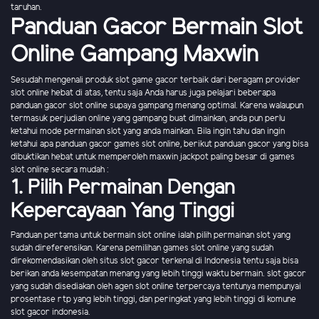
taruhan.
Panduan Gacor Bermain Slot
Online Gampang Maxwin
Sesudah mengenali produk slot game gacor terbaik dari beragam provider
slot online hebat di atas, tentu saja Anda harus juga pelajari beberapa
panduan gacor slot online supaya gampang menang optimal. Karena walaupun
termasuk perjudian online yang gampang buat dimainkan, anda pun perlu
ketahui mode permainan slot yang anda mainkan. Bila ingin tahu dan ingin
ketahui apa panduan gacor games slot online, berikut panduan gacor yang bisa
dibuktikan hebat untuk memperoleh maxwin jackpot paling besar di games
slot online secara mudah :
1. Pilih Permainan Dengan
Kepercayaan Yang Tinggi
Panduan pertama untuk bermain slot online ialah pilih permainan slot yang
sudah direferensikan. Karena pemilihan games slot online yang sudah
direkomendasikan oleh situs slot gacor terkenal di Indonesia tentu saja bisa
berikan anda kesempatan menang yang lebih tinggi waktu bermain. slot gacor
yang sudah disediakan oleh agen slot online terpercaya tentunya mempunyai
prosentase rtp yang lebih tinggi, dan peringkat yang lebih tinggi di komune
slot gacor indonesia.