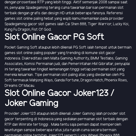
dengan prosentase RTP yang lebih tinggi. Aktif semenjak 2008 sampai saat
ini, penyuplai Spadegaming terang cuma tawarkan barisan permainan slot
terbaik dengan grafis dan design HD untuk beberapa fansnya. Referensi
games slot online paling hebat yang wajib kamu memainkan pada provider
Spadegaming gacor slot games ialah Cai Shen 888, Tiger Warrior, Lucky Koi,
Kung Fu Dragon, Fist Of God.
Slot Online Gacor PG Soft
Pocket Gaming Soft ataupun lebih dikenali PG Soft ialah tempat untuk bermain
games slot online paling populer yang trending di komune slot gacor
indonesia. Diakreditasi oleh Malta Gaming Authority, BMM Testlabs, Gaming
Associates, Komisi Permainan judi, dan Pemerintahan HM Gibraltar, penyuplai
ini terang tawarkan tingkat kemenangan tinggi setiap permainan slot yang
mereka keluarkan. Tipe permainan slot paling atas yang diedarkan oleh PG
Soft termasuk Mahjong Ways, Ganda Fortune, Dragon Hatch, Phoenix Rises,
Dreams Of Macau.
Slot Online Gacor Joker123 /
Joker Gaming
Provider Joker123 ataupun lebih dikenali Joker Gaming ialah provider slot
gacor terpenting di Indonesia yang sediakan permainan slot terbaik dengan
RTP dan Winrate tertinggi . Maka tentu saja pemain dapat memperoleh
keuntungan sampai beberapa ratus juta rupiah cuma secara bermain
permainan online terbitan Joker123 seperti Lucky Wheel, Phoenix 888,