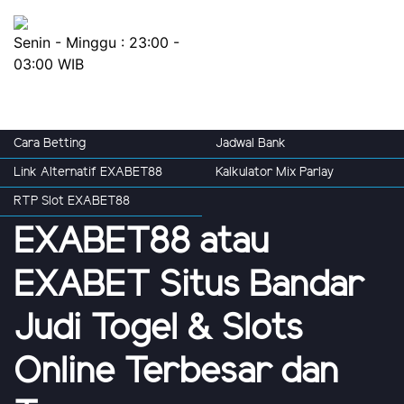
Senin - Minggu : 23:00 -
03:00 WIB
Cara Betting
Jadwal Bank
Link Alternatif EXABET88
Kalkulator Mix Parlay
RTP Slot EXABET88
EXABET88 atau
EXABET Situs Bandar
Judi Togel & Slots
Online Terbesar dan