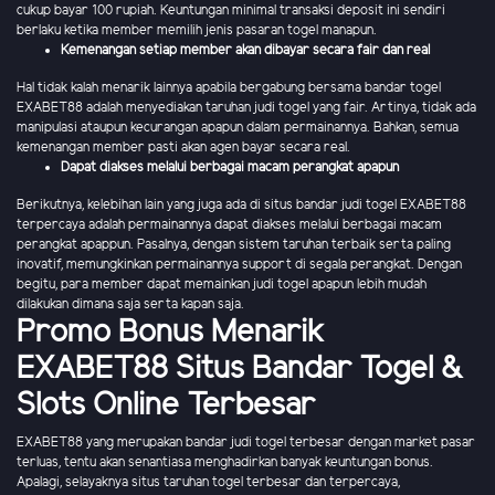
cukup bayar 100 rupiah. Keuntungan minimal transaksi deposit ini sendiri
berlaku ketika member memilih jenis pasaran togel manapun.
Kemenangan setiap member akan dibayar secara fair dan real
Hal tidak kalah menarik lainnya apabila bergabung bersama bandar togel
EXABET88 adalah menyediakan taruhan judi togel yang fair. Artinya, tidak ada
manipulasi ataupun kecurangan apapun dalam permainannya. Bahkan, semua
kemenangan member pasti akan agen bayar secara real.
Dapat diakses melalui berbagai macam perangkat apapun
Berikutnya, kelebihan lain yang juga ada di situs bandar judi togel EXABET88
terpercaya adalah permainannya dapat diakses melalui berbagai macam
perangkat apappun. Pasalnya, dengan sistem taruhan terbaik serta paling
inovatif, memungkinkan permainannya support di segala perangkat. Dengan
begitu, para member dapat memainkan judi togel apapun lebih mudah
dilakukan dimana saja serta kapan saja.
Promo Bonus Menarik
EXABET88 Situs Bandar Togel &
Slots Online Terbesar
EXABET88 yang merupakan bandar judi togel terbesar dengan market pasar
terluas, tentu akan senantiasa menghadirkan banyak keuntungan bonus.
Apalagi, selayaknya situs taruhan togel terbesar dan terpercaya,