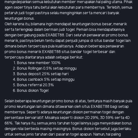
mengedepankan semua kebutuhan member merupakan hal paling utama. Pihak
agen sepertinya tahu betul akan kebutuhan para membernya. Terlebih, semua
petaruh judi togel pastinya selalu menginginkan serta mencari banyak
keuntungan bonus.
Oleh karena itu, bilamana ingin mendapat keuntungan bonus besar, menarik
serta terlengkap dalam bermain judi togel. Pemain bisa mendapatkannya
dengan bergabung pada EXABET88. Dari seluruh penawaran promo bonus
menarik, pastinya belum tentu dapat penjudi jumpai di situs bandar togel lain
dimana belum terpercaya pula kualitasnya. Adapun beberapa penawaran
promo bonus menarik EXABET88 situs bandar togel terbesar dan
terpercaya diantaranya adalah sebagai berikut:
Bonus new member 100%
Bonus Rollingan 0.5% setiap minggu
Bonus deposit 25% setiap hari
Bonus cashback 5% setiap minggu
Bonus referral 20.3%
Bonus diskon Togel
Selain beberapa keuntungan promo bonus di atas, tentunya masih banyak pula
promo keuntungan lain dimana ditawarkan oleh situs EXABET88 bagi setiap
membernya. Seperti adanya keuntungan diskon permainan togel dengan
persentase bervariatif. Misalnya seperti diskon 2D 29%, 3D 59% serta 4D
66%. Tak hanya itu, semua jenis taruhan togel lainnya juga menyediakan bonus
dengan nilai berbeda masing-masingnya. Bonus diskon tersebut juga berlaku
untuk semua jenis taruhan dari pasaran togel apapun. Namun, hal paling