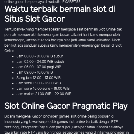
online gacor terpercaya di website EXABET88.
Waktu terbaik bermain slot di
Situs Slot Gacor
Tentu banyak yang mempersoalkan mengapa saat bermain Slot Online tak
pernah memperoleh kemenangam besar. Jika ini hari kamu memperoleh
kemenangan, karena itu esok harinya bisa jadi kamu alami kekalahan. Nach
berikut ada panduan supaya kamu memperoleh kemenangan besar di Slot
Online.
Jam 00.00 - 01.00 WIB subuh
Jam 03.00 - 04.00 WIB subuh
Jam 06.00 - 07.00 pagi WIB
Jam 09.00 - 10.00 WIB
Siang jam 12.00 - 13.00 WIB
Jam sore 15.00 - 16.00 WIB
Jam sore 18.00 sore - 19.00 WIB
Jam malam 21.00 WIB - 22.00 WIB
Slot Online Gacor Pragmatic Play
Bicara mengenai Gacor provider games slot online paling populer di
Indonesia yang tawarkan produk games slot online terbaik dengan RTP
tertinggi, Pragmatic Play sudah pasti jadi juara pertama. Karena selainnya
tawarkan rate RTP yang lebih tinggi setiap games yang di rilisnya, provider ini