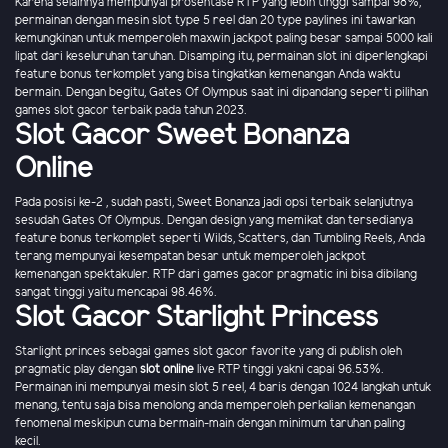
Karena selainnya mempunyai prosentase RTP yang lebih tinggi sampai 98%,
permainan dengan mesin slot type 5 reel dan 20 type paylines ini tawarkan
kemungkinan untuk memperoleh maxwin jackpot paling besar sampai 5000 kali
lipat dari keseluruhan taruhan. Disamping itu, permainan slot ini diperlengkapi
feature bonus terkomplet yang bisa tingkatkan kemenangan Anda waktu
bermain. Dengan begitu, Gates Of Olympus saat ini dipandang seperti pilihan
games slot gacor terbaik pada tahun 2023.
Slot Gacor Sweet Bonanza
Online
Pada posisi ke-2 , sudah pasti, Sweet Bonanza jadi opsi terbaik selanjutnya
sesudah Gates Of Olympus. Dengan design yang memikat dan tersedianya
feature bonus terkomplet seperti Wilds, Scatters, dan Tumbling Reels, Anda
terang mempunyai kesempatan besar untuk memperoleh jackpot
kemenangan spektakuler. RTP dari games gacor pragmatic ini bisa dibilang
sangat tinggi yaitu mencapai 98.46%.
Slot Gacor Starlight Princess
Starlight princes sebagai games slot gacor favorite yang di publish oleh
pragmatic play dengan
slot online
live RTP tinggi yakni capai 96.53%.
Permainan ini mempunyai mesin slot 5 reel, 4 baris dengan 1024 langkah untuk
menang, tentu saja bisa menolong anda memperoleh perkalian kemenangan
fenomenal meskipun cuma bermain-main dengan minimum taruhan paling
kecil.