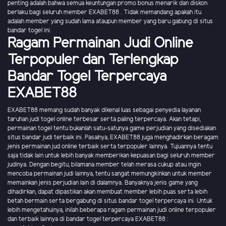
penting adalah bahwa semua keuntungan promo bonus menarik dan diskon
berlaku bagi seluruh member EXABET88 . Tidak memandang apakah itu
adalah member yang sudah lama ataupun member yang baru gabung di situs
bandar togel ini.
Ragam Permainan Judi Online
Terpopuler dan Terlengkap
Bandar Togel Terpercaya
EXABET88
EXABET88 memang sudah banyak dikenal luas sebagai penyedia layanan
taruhan judi togel online terbesar serta paling terpercaya. Akan tetapi,
permainan togel tentu bukanlah satu-satunya game perjudian yang disediakan
situs bandar judi terbaik ini. Pasalnya, EXABET88 juga menghadirkan beragam
jenis permainan jud online terbaik serta terpopuler lainnya. Tujuannya tentu
saja tidak lain untuk lebih banyak memberikan kepuasan bagi seluruh member
judinya. Dengan begitu, bilamana member telah merasa cukup atau ingin
mencoba permainan judi lainnya, tentu sangat memungkinkan untuk member
memainkan jenis perjudian lain di dalamnya. Banyaknya jenis game yang
dihadirkan, dapat dipastikan akan membuat member lebih puas serta lebih
betah bermain serta bergabung di situs bandar togel terpercaya ini. Untuk
lebih mengetahuinya, inilah beberapa ragam permainan judi online terpopuler
dan terbaik lainnya di bandar togel terpercaya EXABET88 :