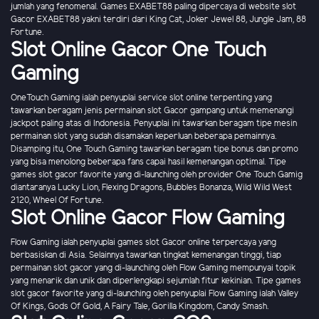
jumlah yang fenomenal. Games EXABET88 paling dipercaya di website slot
Gacor EXABET88 yakni terdiri dari King Cat, Joker Jewel 88, Jungle Jam, 88
Fortune.
Slot Online Gacor One Touch
Gaming
OneTouch Gaming ialah penyuplai service slot online terpenting yang
tawarkan beragam jenis permainan slot Gacor gampang untuk memenangi
jackpot paling atas di Indonesia. Penyuplai ini tawarkan beragam tipe mesin
permainan slot yang sudah disamakan keperluan beberapa pemainnya.
Disamping itu, One Touch Gaming tawarkan beragam tipe bonus dan promo
yang bisa menolong beberapa fans capai hasil kemenangan optimal. Tipe
games slot gacor favorite yang di-launching oleh provider One Touch Gamig
diantaranya Lucky Lion, Flexing Dragons, Bubbles Bonanza, Wild Wild West
2120, Wheel Of Fortune.
Slot Online Gacor Flow Gaming
Flow Gaming ialah penyuplai games slot Gacor online terpercaya yang
berbasiskan di Asia. Selainnya tawarkan tingkat kemenangan tinggi, tiap
permainan slot gacor yang di-launching oleh Flow Gaming mempunyai topik
yang menarik dan unik dan diperlengkapi sejumlah fitur kekinian. Tipe games
slot gacor favorite yang di-launching oleh penyuplai Flow Gaming ialah Valley
Of Kings, Gods Of Gold, A Fairy Tale, Gorilla Kingdom, Candy Smash.