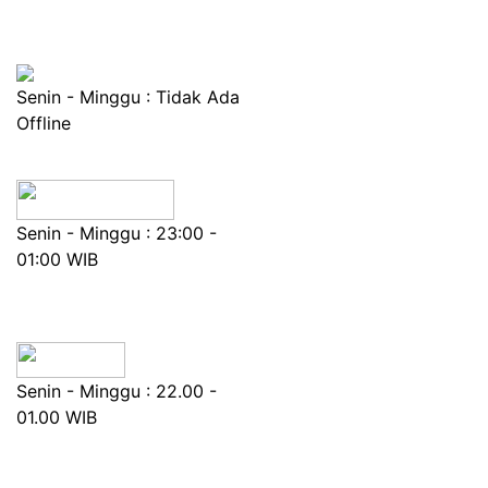
Senin - Minggu : Tidak Ada
Offline
Senin - Minggu : 23:00 -
01:00 WIB
Senin - Minggu : 22.00 -
01.00 WIB