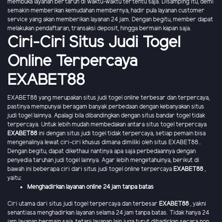
membuka layanan bertaruh di waktu-waktu tertentu saja. Disamping itu, demi
semakin memberikan kemudahan membernya, hadir pula layanan customer
service yang akan memberikan layanan 24 jam. Dengan begitu, member dapat
melakukan pendaftaran, transaksi deposit, hingga bermain kapan saja.
Ciri-Ciri Situs Judi Togel
Online Terpercaya
EXABET88
EXABET88 yang merupakan situs judi togel online terbesar dan terpercaya,
pastinya mempunyai beragam banyak perbedaan dengan kebanyakan situs
judi togel lainnya. Apalagi bila dibandingkan dengan situs bandar togel tidak
terpercaya. Untuk lebih mudah membedakan antara situs togel terpercaya
EXABET88
ini dengan situs judi togel tidak terpercaya, setiap pemain bisa
mengenalinya lewat ciri-ciri khusus dimana dimiliki oleh situs EXABET88..
Dengan begitu, dapat dikethaui nantinya apa saja perbedaannya dengan
penyedia taruhan judi togel lainnya. Agar lebih mengetahuinya, berikut di
bawah ini beberapa ciri dari situs judi togel online terpercaya
EXABET88
,
yaitu:
Menghadirkan layanan online 24 jam tanpa batas
Ciri utama dari situs judi togel terpercaya dan terbesar
EXABET88
, yakni
senantiasa menghadirkan layanan selama 24 jam tanpa batas. Tidak hanya 24
jam layanan bermain saja, tetapi layanan lain juga turut dihadirkan secara non