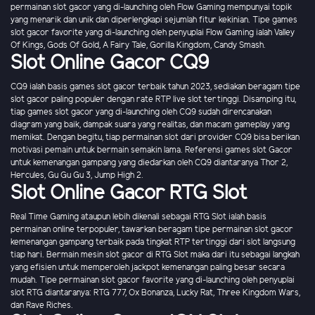
permainan slot gacor yang di-launching oleh Flow Gaming mempunyai topik
yang menarik dan unik dan diperlengkapi sejumlah fitur kekinian. Tipe games
slot gacor favorite yang di-launching oleh penyuplai Flow Gaming ialah Valley
Of Kings, Gods Of Gold, A Fairy Tale, Gorilla Kingdom, Candy Smash.
Slot Online Gacor CQ9
CQ9 ialah basis games slot gacor terbaik tahun 2023, sediakan beragam tipe
slot gacor paling populer dengan rate RTP live slot tertinggi. Disamping itu,
tiap games slot gacor yang di-launching oleh CQ9 sudah direncanakan
diagram yang baik, dampak suara yang realitas, dan macam gameplay yang
memikat. Dengan begitu, tiap permainan slot dari provider CQ9 bisa berikan
motivasi pemain untuk bermain semakin lama. Referensi games slot Gacor
untuk kemenangan gampang yang diedarkan oleh CQ9 diantaranya Thor 2,
Hercules, Gu Gu Gu 3, Jump High 2.
Slot Online Gacor RTG Slot
Real Time Gaming ataupun lebih dikenali sebagai RTG Slot ialah basis
permainan online terpopuler, tawarkan beragam tipe permainan slot gacor
kemenangan gampang terbaik pada tingkat RTP tertinggi dari slot langsung
tiap hari. Bermain mesin slot gacor di RTG Slot maka dari itu sebagai langkah
yang efisien untuk memperoleh jackpot kemenangan paling besar secara
mudah. Tipe permainan slot gacor favorite yang di-launching oleh penyuplai
slot RTG diantaranya: RTG 777, Ox Bonanza, Lucky Rat, Three Kingdom Wars,
dan Rave Riches.