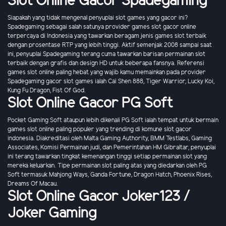
Slot Online Gacor Spadegaming
Siapakah yang tidak mengenal penyuplai slot games yang gacor ini?
Spadegaming sebagai salah satunya provider games slot gacor online
terpercaya di Indonesia yang tawarkan beragam jenis games slot terbaik
dengan prosentase RTP yang lebih tinggi. Aktif semenjak 2008 sampai saat
ini, penyuplai Spadegaming terang cuma tawarkan barisan permainan slot
terbaik dengan grafis dan design HD untuk beberapa fansnya. Referensi
games slot online paling hebat yang wajib kamu memainkan pada provider
Spadegaming gacor slot games ialah Cai Shen 888, Tiger Warrior, Lucky Koi,
Kung Fu Dragon, Fist Of God.
Slot Online Gacor PG Soft
Pocket Gaming Soft ataupun lebih dikenali PG Soft ialah tempat untuk bermain
games slot online paling populer yang trending di komune slot gacor
indonesia. Diakreditasi oleh Malta Gaming Authority, BMM Testlabs, Gaming
Associates, Komisi Permainan judi, dan Pemerintahan HM Gibraltar, penyuplai
ini terang tawarkan tingkat kemenangan tinggi setiap permainan slot yang
mereka keluarkan. Tipe permainan slot paling atas yang diedarkan oleh PG
Soft termasuk Mahjong Ways, Ganda Fortune, Dragon Hatch, Phoenix Rises,
Dreams Of Macau.
Slot Online Gacor Joker123 /
Joker Gaming