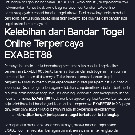
untungnya bergabung bersama EXABET88 . Maka dari itu, dengan banyaknya
rekomendasi, tentu tidak perlu bagi para penjudi taruhan toto online
bersusah payah mencari bandar togel lainnya. Dari banyaknya rekomendasi
tersebut, tentu sudah dapat dipastikan seperti apa kualitas dari bandar judi
togel online terpercaya ini.
Kelebihan dari Bandar Togel
Online Terpercaya
EXABET88
Perlunya bermain serta bergabung bersama situs bandar togel online
terpercaya EXABET88 , tentu karena situs bandar judi togel ini mempunyai
berbagai kelebihan di dalamnya. Tidak heran bilamana bandar togel
terpercaya satu ini mempunyai kepercayaan di hati para peminat judi toto di
Indonesia. Disamping itu, beragam kelebihan yang dimilikinya, belum tentu pula
dipunyai situs bandar togel lain. Terlebih lagi, dengan sudah mempunyai lisensi
resmi, membuat
EXABET88
tidak perlu diragukan lagi kualitasnya. Lantas, apa
saja kelebihan dari bandar judi togel online terpercaya
EXABET88
ini? Supaya
tahu lebih banyak, berikut di bawah ini adalah beberapa kelebihannya:
Menyajikan banyak jenis pasaran togel terbaik serta terlengkap
Sebagaimana pada penjelasan sebelumnya, bahwa bandar togel online
EXABET88 menyediakan beragam banyak jenis pasaran terlengkap dan