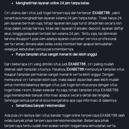
Menghadirkan layanan online 24 jam tanpa batas
Ciri utama dari situs judi togel terpercaya dan terbesar
EXABET88
, yakni
senantiasa menghadirkan layanan selama 24 jam tanpa batas. Tidak hanya 24
jam layanan bermain saja, tetapi layanan lain juga turut dihadirkan secara non
stop dalam setiap harinya. Mulai dari layanan transaksi deposit, layanan daftar
akun, hingga pelayanan terbaik lain selama 24 jam. Tentu saja, hal demikian
karena disupport pula oleh adanya layanan customer service profesional
serta ramah, dimana akan selalu sedia memberikan apapun kemudahan
sekaligus kebutuhan semua para membernya.
Punya tampilan situs sangat menarik dan lebih unggul
Dari beberapa ciri yang dimiliki situs judi
EXABET88
, ciri paling mudah
dikenali ialah tampilan situsnya. Pasalnya,
EXABET88
mempunyai tampilan situs
maupun tampilan permainan sangat menarik serta lebih unggul. Dengan
mempunyai ciri tampilan lebih baik, maka dapat dipastikan akan lebih mudah
untuk membedakannya dengan situs judi togel lain khususnya dengan situs
togel tidak resmi. Bukan sekedar itu saja, tetapi tampilan situs EXABET88
juga menampilkan banyak informasi apapun secara detail dan lengkap.
Sehingga semua petaruh bisa mengetahui apa saja informasi di dalamnya.
Senantiasa banyak rekomendasi
Ada pula ciri lainnya dari situs bandar togel online terpercaya EXABET88 ialah
selalu banyak pihak terpercaya merekomendasikan. Beberapa pihak
terpercaya tentu sudah merasakan sendiri bagaimana kemudahan serta