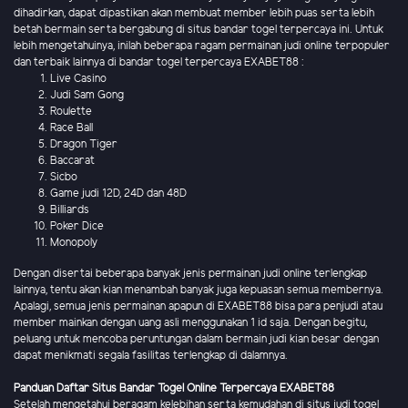
dihadirkan, dapat dipastikan akan membuat member lebih puas serta lebih
betah bermain serta bergabung di situs bandar togel terpercaya ini. Untuk
lebih mengetahuinya, inilah beberapa ragam permainan judi online terpopuler
dan terbaik lainnya di bandar togel terpercaya EXABET88 :
Live Casino
Judi Sam Gong
Roulette
Race Ball
Dragon Tiger
Baccarat
Sicbo
Game judi 12D, 24D dan 48D
Billiards
Poker Dice
Monopoly
Dengan disertai beberapa banyak jenis permainan judi online terlengkap
lainnya, tentu akan kian menambah banyak juga kepuasan semua membernya.
Apalagi, semua jenis permainan apapun di EXABET88 bisa para penjudi atau
member mainkan dengan uang asli menggunakan 1 id saja. Dengan begitu,
peluang untuk mencoba peruntungan dalam bermain judi kian besar dengan
dapat menikmati segala fasilitas terlengkap di dalamnya.
Panduan Daftar Situs Bandar Togel Online Terpercaya EXABET88
Setelah mengetahui beragam kelebihan serta kemudahan di situs judi togel