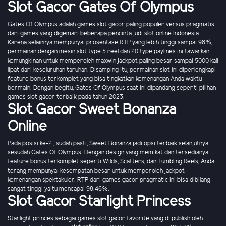
Slot Gacor Gates Of Olympus
Gates Of Olympus adalah games slot gacor paling populer versus pragmatis
dari games yang digemari beberapa pencinta judi slot online Indonesia.
Karena selainnya mempunyai prosentase RTP yang lebih tinggi sampai 98%,
permainan dengan mesin slot type 5 reel dan 20 type paylines ini tawarkan
kemungkinan untuk memperoleh maxwin jackpot paling besar sampai 5000 kali
lipat dari keseluruhan taruhan. Disamping itu, permainan slot ini diperlengkapi
feature bonus terkomplet yang bisa tingkatkan kemenangan Anda waktu
bermain. Dengan begitu, Gates Of Olympus saat ini dipandang seperti pilihan
games slot gacor terbaik pada tahun 2023.
Slot Gacor Sweet Bonanza
Online
Pada posisi ke-2 , sudah pasti, Sweet Bonanza jadi opsi terbaik selanjutnya
sesudah Gates Of Olympus. Dengan design yang memikat dan tersedianya
feature bonus terkomplet seperti Wilds, Scatters, dan Tumbling Reels, Anda
terang mempunyai kesempatan besar untuk memperoleh jackpot
kemenangan spektakuler. RTP dari games gacor pragmatic ini bisa dibilang
sangat tinggi yaitu mencapai 98.46%.
Slot Gacor Starlight Princess
Starlight princes sebagai games slot gacor favorite yang di publish oleh