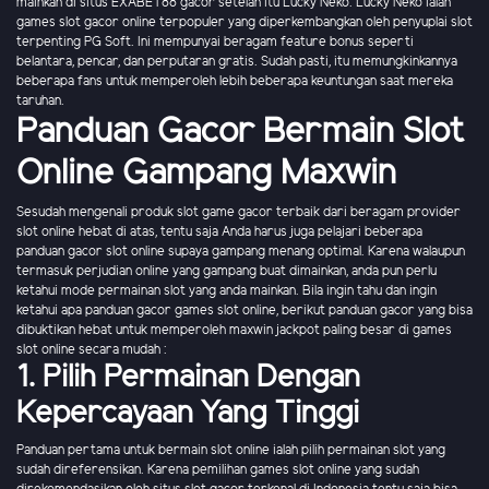
mainkan di situs EXABET88 gacor setelah itu Lucky Neko. Lucky Neko ialah
games slot gacor online terpopuler yang diperkembangkan oleh penyuplai slot
terpenting PG Soft. Ini mempunyai beragam feature bonus seperti
belantara, pencar, dan perputaran gratis. Sudah pasti, itu memungkinkannya
beberapa fans untuk memperoleh lebih beberapa keuntungan saat mereka
taruhan.
Panduan Gacor Bermain Slot
Online Gampang Maxwin
Sesudah mengenali produk slot game gacor terbaik dari beragam provider
slot online hebat di atas, tentu saja Anda harus juga pelajari beberapa
panduan gacor slot online supaya gampang menang optimal. Karena walaupun
termasuk perjudian online yang gampang buat dimainkan, anda pun perlu
ketahui mode permainan slot yang anda mainkan. Bila ingin tahu dan ingin
ketahui apa panduan gacor games slot online, berikut panduan gacor yang bisa
dibuktikan hebat untuk memperoleh maxwin jackpot paling besar di games
slot online secara mudah :
1. Pilih Permainan Dengan
Kepercayaan Yang Tinggi
Panduan pertama untuk bermain slot online ialah pilih permainan slot yang
sudah direferensikan. Karena pemilihan games slot online yang sudah