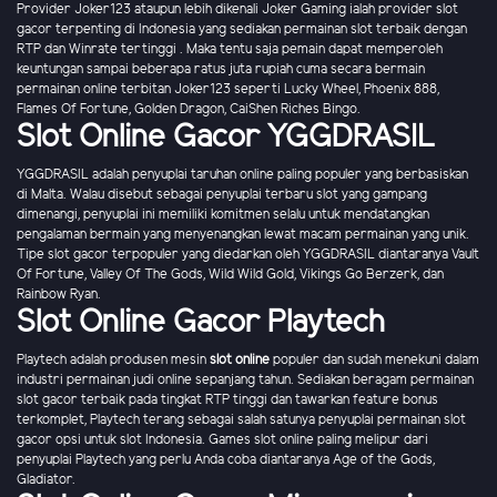
Provider Joker123 ataupun lebih dikenali Joker Gaming ialah provider slot
gacor terpenting di Indonesia yang sediakan permainan slot terbaik dengan
RTP dan Winrate tertinggi . Maka tentu saja pemain dapat memperoleh
keuntungan sampai beberapa ratus juta rupiah cuma secara bermain
permainan online terbitan Joker123 seperti Lucky Wheel, Phoenix 888,
Flames Of Fortune, Golden Dragon, CaiShen Riches Bingo.
Slot Online Gacor YGGDRASIL
YGGDRASIL adalah penyuplai taruhan online paling populer yang berbasiskan
di Malta. Walau disebut sebagai penyuplai terbaru slot yang gampang
dimenangi, penyuplai ini memiliki komitmen selalu untuk mendatangkan
pengalaman bermain yang menyenangkan lewat macam permainan yang unik.
Tipe slot gacor terpopuler yang diedarkan oleh YGGDRASIL diantaranya Vault
Of Fortune, Valley Of The Gods, Wild Wild Gold, Vikings Go Berzerk, dan
Rainbow Ryan.
Slot Online Gacor Playtech
Playtech adalah produsen mesin
slot online
populer dan sudah menekuni dalam
industri permainan judi online sepanjang tahun. Sediakan beragam permainan
slot gacor terbaik pada tingkat RTP tinggi dan tawarkan feature bonus
terkomplet, Playtech terang sebagai salah satunya penyuplai permainan slot
gacor opsi untuk slot Indonesia. Games slot online paling melipur dari
penyuplai Playtech yang perlu Anda coba diantaranya Age of the Gods,
Gladiator.